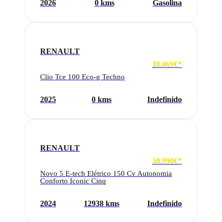
2026
0 kms
Gasolina
RENAULT
18.069€*
Clio Tce 100 Eco-g Techno
2025
0 kms
Indefinido
RENAULT
30.990€*
Novo 5 E-tech Elétrico 150 Cv Autonomia
Conforto Iconic Cinq
2024
12938 kms
Indefinido